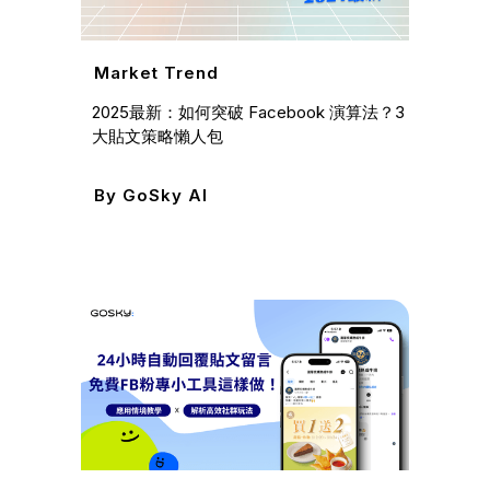
Market Trend
2025最新：如何突破 Facebook 演算法？3
大貼文策略懶人包
By
GoSky AI
Mark
NVI
雲豹籃
餐廳如
局？
By
G