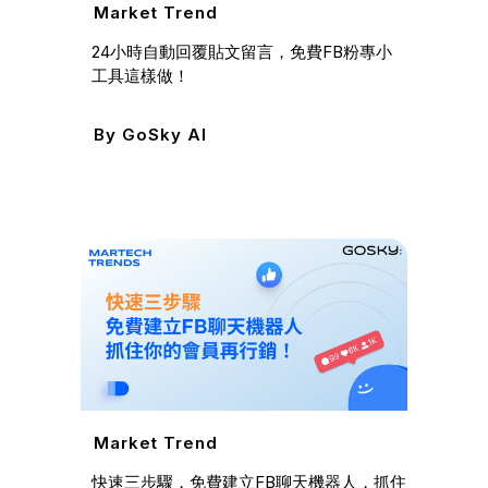
Market Trend
24小時自動回覆貼文留言，免費FB粉專小
工具這樣做！
By
GoSky AI
Mark
滾石唱片
吸引鐵
By
G
Market Trend
快速三步驟，免費建立FB聊天機器人，抓住