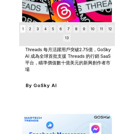
一篇
詳盡
1
2
3
4
5
6
7
8
9
10
11
12
By
I
13
Media_Center
Threads 每月活躍用戶突破2.75億，GoSky
AI 成為全球首批支援 Threads 的行銷 SaaS
平台，瞄準價值數十億美元的新興創作者市
場
By
GoSky AI
Mark
Per
費模板