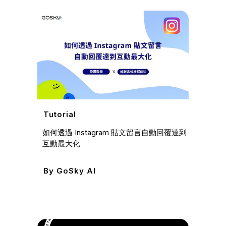
Mark
Mar
域、3
Tutorial
By
I
如何透過 Instagram 貼文留言自動回覆達到
互動最大化
By
GoSky AI