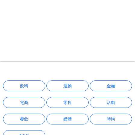
市場趨勢
解決方案
GoSky Events
創辦人觀點
飲料
運動
金融
電商
零售
活動
餐飲
媒體
時尚