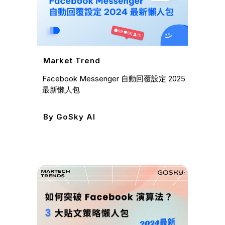
By
I
Market Trend
Facebook Messenger 自動回覆設定 2025
最新懶人包
By
GoSky AI
Case
金門高
活動人
擊轉化
By
G