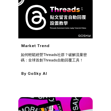
Case
免費推
長，超
25%
By
G
Market Trend
如何輕鬆經營Threads社群？破解流量密
碼：全球首創Threads自動回覆工具！
By
GoSky AI
Mark