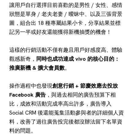
讓用戶自行選擇目前喜歡的是男性 / 女性、感情
狀態是單身 / 老夫老妻 / 曖昧中、以及三張背景
圖，組合出 18 種專屬結果小卡，分享結果並標
記另一半或好友還能獲得新機抽獎的機會！
這樣的行銷活動不僅有趣且用戶好感度高、體驗
觀感新奇，
同時也成功達成 vivo 的核心目的：
推廣新機 & 擴大會員數
。
操作過程中也發現
創意行銷 + 節慶效應去投放
Facebook 廣告
，與過去相同的廣告預算下相
比，成效和活動完成率高出許多，廣告導入
Social CRM 後還能蒐集活動參與者的詳細個人資
料，改善了過往廣吿投完後都沒辦法留下名單資
料的問題。