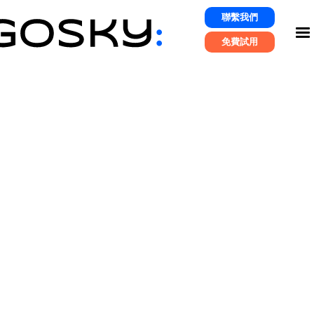
聯繫我們
免費試用
你曾經使用過
vivo
的手機嗎？以創新、時尚設計
和優質用戶體驗為核心賣點的 vivo，為了更貼近
消費市場，更深入經營與顧客的關係，選擇使用
GoSky AI 打造 Social CRM 社群會員經營平台，
來看看 vivo 究竟推出了哪些創意行銷策略源源不
絕的募集新會員吧！