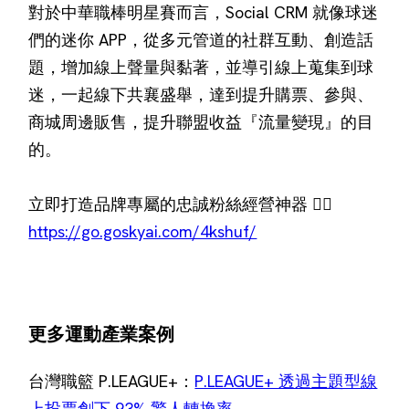
對於中華職棒明星賽而言，Social CRM 就像球迷
們的迷你 APP，從多元管道的社群互動、創造話
題，增加線上聲量與黏著，並導引線上蒐集到球
迷，一起線下共襄盛舉，達到提升購票、參與、
商城周邊販售，提升聯盟收益『流量變現』的目
的。
立即打造品牌專屬的忠誠粉絲經營神器 👉🏻
https://go.goskyai.com/4kshuf/
更多運動產業案例
台灣職籃 P.LEAGUE+：
P.LEAGUE+ 透過主題型線
上投票創下 93% 驚人轉換率