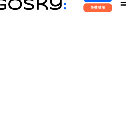
免費試用
中華職業棒球大聯盟
前兩年受到疫情影響而停
辦，2022年的明星賽是睽違2年後再度舉辦的中
華職棒明星賽，因此開賽前就備受關注與期待，
球迷們的期待也充分反映在票房上，明星賽兩天
票房共開出超過 2.6 萬張的佳績。