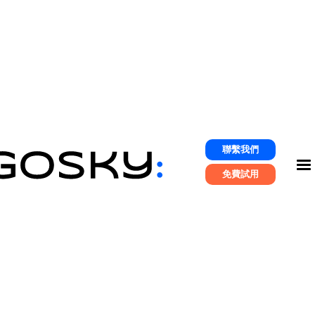
聯繫我們
免費試用
SCRM Solution
4 大要點找出命定數位集點系統！掌握會員