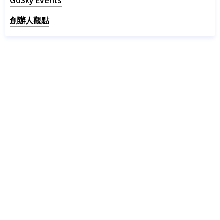
GoSky Events
創辦人觀點
SCRM Solution
Social CRM 怎麼選？掌握 5 大挑選要點，擴大
品牌會員流量池
By
GoSky AI