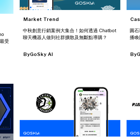
Market Trend
Cas
中秋創意行銷案例大集合！如何透過 Chatbot
圓石
mo
聊天機器人做到社群擴散及無斷點導購？
播喚
屆最受
By
GoSky AI
By
G