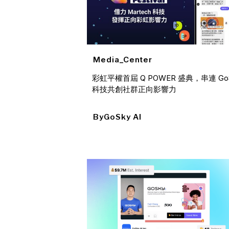
Media_Center
彩虹平權首屆 Q POWER 盛典，串連 GoSk
科技共創社群正向影響力
By
GoSky AI