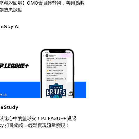
座精彩回顧】OMO會員經營術，善用點數
創造忠誠度
oSky AI
eStudy
球迷心中的籃球火！P.LEAGUE+ 透過
Sky 打造鐵粉，輕鬆實現流量變現！