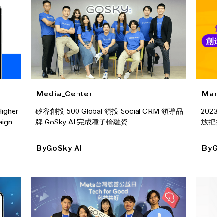
Media_Center
Mar
矽谷創投 500 Global 領投 Social CRM 領導品
20
Higher
牌 GoSky AI 完成種子輪融資
放把
aign
By
GoSky AI
By
G