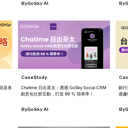
By
GoSky AI
By
G
Cas
CaseStudy
節及各
銀行
Chatime 日出茶太：透過 GoSky Social CRM
過趣
創意化社群互動，打造 88 % 領券率！
By
G
By
GoSky AI