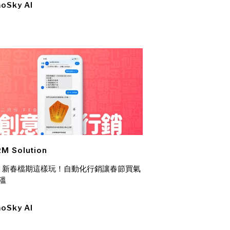
oSky AI
M Solution
22 新春檔期這樣玩！自動化行銷讓春節買氣
溫
oSky AI