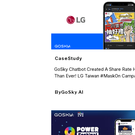
CaseStudy
GoSky Chatbot Created A Share Rate 
Than Ever! LG Taiwan #MaskOn Camp
By
GoSky AI