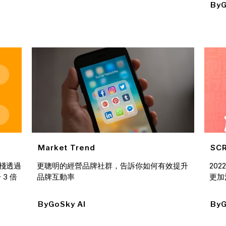
By
G
Market Trend
SCR
棧透過
更聰明的經營品牌社群，告訴你如何有效提升
20
 3 倍
品牌互動率
更加
By
GoSky AI
By
G