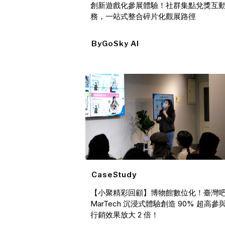
創新遊戲化參展體驗！社群集點兌獎互
務，一站式整合碎片化觀展路徑
By
GoSky AI
CaseStudy
【小聚精彩回顧】博物館數位化！臺灣
MarTech 沉浸式體驗創造 90% 超高參
行銷效果放大 2 倍！