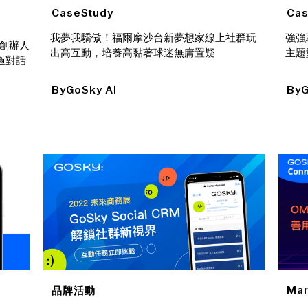
CaseStudy
Cas
我夢我驕傲！福爾摩沙台新夢想家線上社群玩
強強
同創辦人
出高互動，培養高黏著球迷無庸置疑
主題
透過對話
By
GoSky AI
By
G
Mar
品牌活動