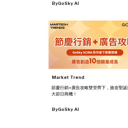
By
GoSky AI
Market Trend
節慶行銷+廣告攻略雙管齊下，搶攻聖誕
大節日商機！
By
GoSky AI