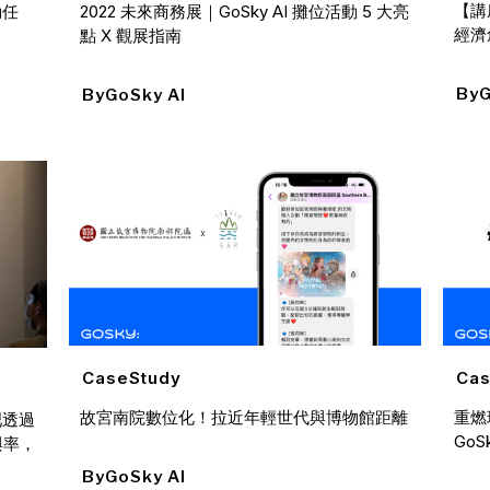
【講
動任
2022 未來商務展｜GoSky AI 攤位活動 5 大亮
經濟
點 X 觀展指南
By
G
By
GoSky AI
CaseStudy
Cas
故宮南院數位化！拉近年輕世代與博物館距離
重燃
吧透過
Go
與率，
By
GoSky AI