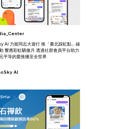
ia_Center
Sky AI 力挺同志大遊行 推「臺北踩虹點」線
動 響應彩虹驕傲月 透過社群會員平台助力
元平等的愛推播至全世界
oSky AI