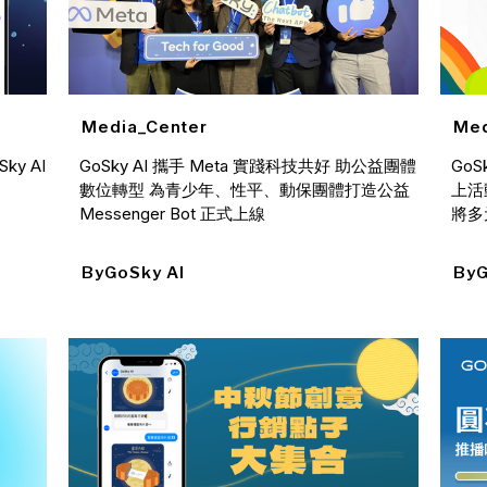
Med
Media_Center
y AI
Go
GoSky AI 攜手 Meta 實踐科技共好 助公益團體
上活
數位轉型 為青少年、性平、動保團體打造公益
將多
Messenger Bot 正式上線
By
G
By
GoSky AI