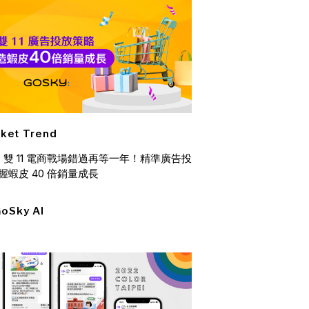
ket Trend
23 雙 11 電商戰場錯過再等一年！精準廣告投
握蝦皮 40 倍銷量成長
oSky AI