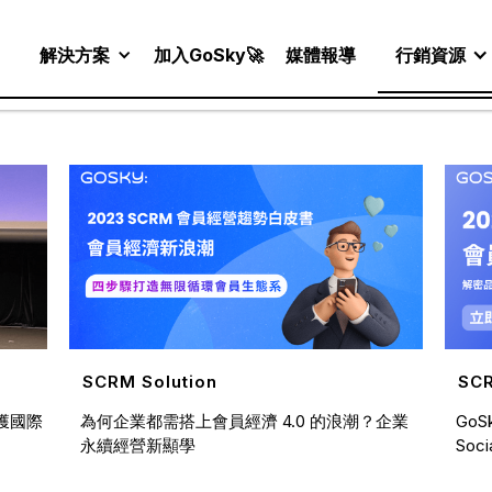
解決方案
加入GoSky🚀
媒體報導
行銷資源
SCRM Solution
SCR
 獲國際
為何企業都需搭上會員經濟 4.0 的浪潮？企業
GoS
永續經營新顯學
Soc