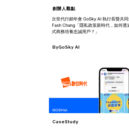
創辦人觀點
次世代行銷年會 GoSky AI 執行長暨共
Fash Chang「隱私政策新時代，如何
式商務培養忠誠用戶？」
By
GoSky AI
CaseStudy