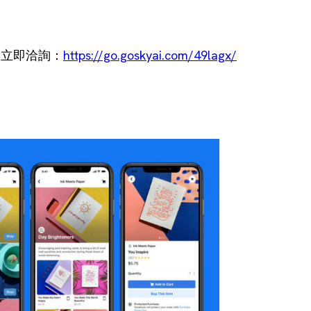
，立即洽詢：
https://go.goskyai.com/49lagx/