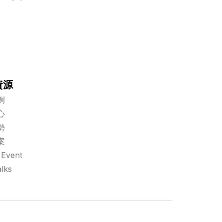
資源
例
心
勢
案
Event
lks