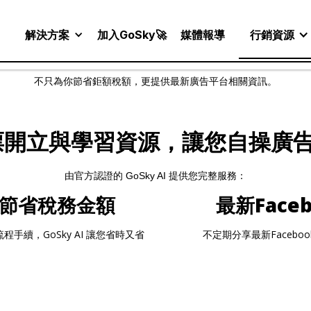
解決方案
加入GoSky🚀
媒體報導
行銷資源
GoSky 小火箭方案
不只為你節省鉅額稅額，更提供最新廣告平台相關資訊。
開立與學習資源，讓您自操廣告
由官方認證的 GoSky AI 提供您完整服務：
節省稅務金額
最新Face
續，GoSky AI 讓您省時又省
不定期分享最新Faceb